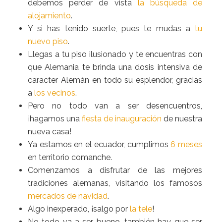
debemos perder de vista
la búsqueda de
alojamiento
.
Y si has tenido suerte, pues te mudas a
tu
nuevo piso
.
Llegas a tu piso ilusionado y te encuentras con
que Alemania te brinda una dosis intensiva de
caracter Alemán en todo su esplendor, gracias
a
los vecinos
.
Pero no todo van a ser desencuentros,
¡hagamos una
fiesta de inauguración
de nuestra
nueva casa!
Ya estamos en el ecuador, cumplimos
6 meses
en territorio comanche.
Comenzamos a disfrutar de las mejores
tradiciones alemanas, visitando los famosos
mercados de navidad
.
Algo inexperado, ¡salgo por
la tele
!
No todo va a ser bueno, también hay que ser