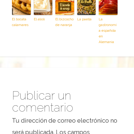
El bocata
El alioli
El bizcocho
La paella
La
calamares
de naranja
gastronomí
a española
en
Alemania
Publicar un
comentario
Tu dirección de correo electrónico no
será publicada.
Los campos