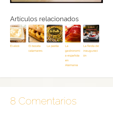
Artículos relacionados
El alioli
El bocata
La paella
La
La fiesta de
calamares
gastronomí
inauguraci
a española
ón
en
Alemania
8 Comentarios