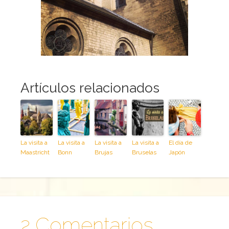
Artículos relacionados
La visita a
La visita a
La visita a
La visita a
El día de
Maastricht
Bonn
Brujas
Bruselas
Japón
2 Comentarios