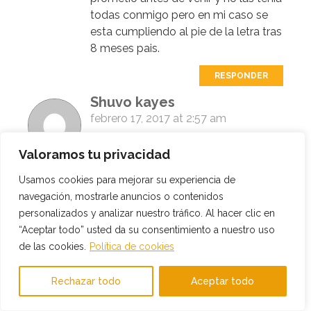
todas conmigo pero en mi caso se
esta cumpliendo al pie de la letra tras
8 meses pais.
RESPONDER
Shuvo kayes
febrero 17, 2017 at 2:57 am
Hola Gonzalo,Me gustaria comunicar
Valoramos tu privacidad
con usted sobre los estudios que
estan realizando este año en
Usamos cookies para mejorar su experiencia de
Catazubi2017 en Alemaña yo he
navegación, mostrarle anuncios o contenidos
elgido hosteleria y turismo.Gracias y
personalizados y analizar nuestro tráfico. Al hacer clic en
un saludo.
“Aceptar todo” usted da su consentimiento a nuestro uso
de las cookies.
Política de cookies
RESPONDER
Rechazar todo
Aceptar todo