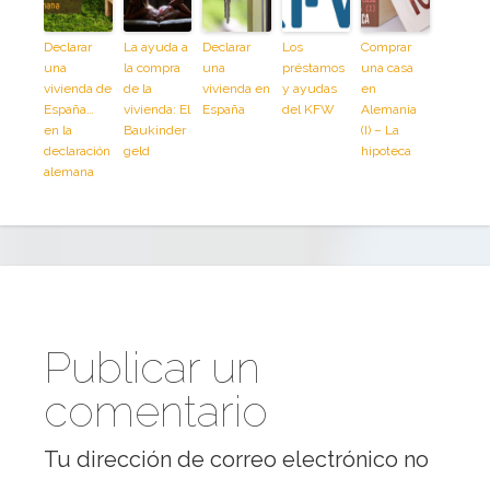
Declarar
La ayuda a
Declarar
Los
Comprar
una
la compra
una
préstamos
una casa
vivienda de
de la
vivienda en
y ayudas
en
España…
vivienda: El
España
del KFW
Alemania
en la
Baukinder
(I) – La
declaración
geld
hipoteca
alemana
Publicar un
comentario
Tu dirección de correo electrónico no