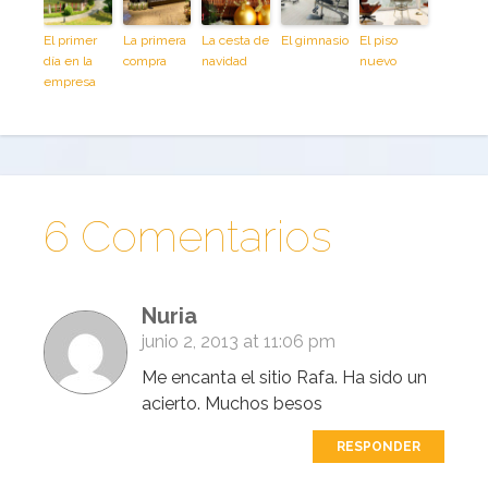
El primer
La primera
La cesta de
El gimnasio
El piso
día en la
compra
navidad
nuevo
empresa
6 Comentarios
Nuria
junio 2, 2013 at 11:06 pm
Me encanta el sitio Rafa. Ha sido un
acierto. Muchos besos
RESPONDER